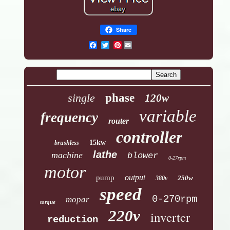
Share
Pinterest
single
phase
120w
variable
frequency
router
controller
15kw
brushless
lathe
machine
blower
0-27rpm
motor
output
pump
250w
380v
speed
0-270rpm
mopar
torque
220v
inverter
reduction