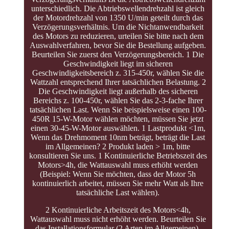
unterschiedlich. Die Abtriebswellendrehzahl ist gleich
der Motordrehzahl von 1350 U/min geteilt durch das
Verzögerungsverhältnis. Um die Nichtanwendbarkeit
des Motors zu reduzieren, urteilen Sie bitte nach dem
Auswahlverfahren, bevor Sie die Bestellung aufgeben.
Beurteilen Sie zuerst den Verzögerungsbereich. 1 Die
Geschwindigkeit liegt im sicheren
Geschwindigkeitsbereich z. 315-450r, wählen Sie die
Wattzahl entsprechend Ihrer tatsächlichen Belastung. 2
Die Geschwindigkeit liegt außerhalb des sicheren
Bereichs z. 100-450r, wählen Sie das 2-3-fache Ihrer
tatsächlichen Last. Wenn Sie beispielsweise einen 100-
450R 15-W-Motor wählen möchten, müssen Sie jetzt
einen 30-45-W-Motor auswählen. 1 Lastprodukt <1m,
Wenn das Drehmoment 10nm beträgt, beträgt die Last
im Allgemeinen? 2 Produkt laden > 1m, bitte
konsultieren Sie uns. 1 Kontinuierliche Betriebszeit des
Motors>4h, die Wattauswahl muss erhöht werden
(Beispiel: Wenn Sie möchten, dass der Motor 5h
kontinuierlich arbeitet, müssen Sie mehr Watt als Ihre
tatsächliche Last wählen).
2 Kontinuierliche Arbeitszeit des Motors<4h,
Wattauswahl muss nicht erhöht werden. Beurteilen Sie
das Installationsformular (2 Arten im Allgemeinen).