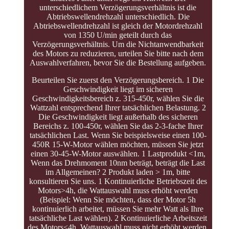
unterschiedlichem Verzögerungsverhältnis ist die
Abtriebswellendrehzahl unterschiedlich. Die
Abtriebswellendrehzahl ist gleich der Motordrehzahl
von 1350 U/min geteilt durch das
Verzögerungsverhältnis. Um die Nichtanwendbarkeit
des Motors zu reduzieren, urteilen Sie bitte nach dem
Auswahlverfahren, bevor Sie die Bestellung aufgeben.
Beurteilen Sie zuerst den Verzögerungsbereich. 1 Die
Geschwindigkeit liegt im sicheren
Geschwindigkeitsbereich z. 315-450r, wählen Sie die
Wattzahl entsprechend Ihrer tatsächlichen Belastung. 2
Die Geschwindigkeit liegt außerhalb des sicheren
Bereichs z. 100-450r, wählen Sie das 2-3-fache Ihrer
tatsächlichen Last. Wenn Sie beispielsweise einen 100-
450R 15-W-Motor wählen möchten, müssen Sie jetzt
einen 30-45-W-Motor auswählen. 1 Lastprodukt <1m,
Wenn das Drehmoment 10nm beträgt, beträgt die Last
im Allgemeinen? 2 Produkt laden > 1m, bitte
konsultieren Sie uns. 1 Kontinuierliche Betriebszeit des
Motors>4h, die Wattauswahl muss erhöht werden
(Beispiel: Wenn Sie möchten, dass der Motor 5h
kontinuierlich arbeitet, müssen Sie mehr Watt als Ihre
tatsächliche Last wählen). 2 Kontinuierliche Arbeitszeit
des Motors<4h, Wattauswahl muss nicht erhöht werden.