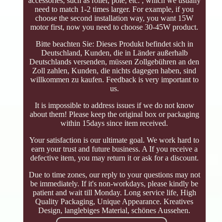
accessories, such as roller, pole, etc. , which we usually
need to match 1-2 times larger. For example, if you
choose the second installation way, you want 15W
motor first, now you need to choose 30-45W product.
Bitte beachten Sie: Dieses Produkt befindet sich in
Deutschland, Kunden, die in Länder außerhalb
Deutschlands versenden, müssen Zollgebühren an den
Zoll zahlen, Kunden, die nichts dagegen haben, sind
willkommen zu kaufen. Feedback is very important to
us.
It is impossible to address issues if we do not know
about them! Please keep the original box or packaging
within 15days since item received.
Your satisfaction is our ultimate goal. We work hard to
earn your trust and future business. A If you receive a
defective item, you may return it or ask for a discount.
Due to time zones, our reply to your questions may not
be immediately. If it's non-workdays, please kindly be
patient and wait till Monday. Long service life, High
Quality Packaging, Unique Appearance. Kreatives
Design, langlebiges Material, schönes Aussehen.