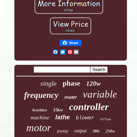
Share
Pinterest
single
phase
120w
variable
frequency
router
controller
15kw
brushless
lathe
machine
blower
0-27rpm
motor
output
pump
250w
380v