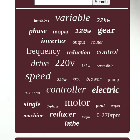
variable
22kw
brushless
gear
phase
120w
mopar
inverter
output
router
frequency
control
reduction
220v
drive
15kw
reversible
speed
blower
pump
250w
380v
controller
electric
0-27rpm
motor
single
pool
wiper
3-phase
reducer
0-270rpm
machine
torque
lathe