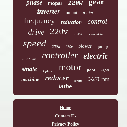
gear
phase
120w
mopar
inverter
output
router
frequency
control
reduction
220v
drive
15kw
reversible
speed
blower
pump
250w
380v
controller
electric
0-27rpm
motor
single
pool
wiper
3-phase
reducer
0-270rpm
machine
torque
lathe
Home
Contact Us
Privacy Policy