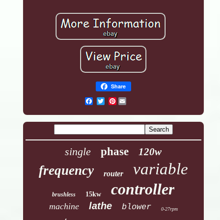
Share
Pinterest
single
phase
120w
variable
frequency
router
controller
15kw
brushless
lathe
machine
blower
0-27rpm