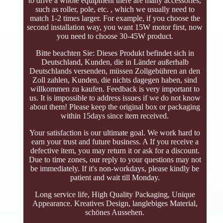
to drive a whole equipment there are many accessories,
such as roller, pole, etc. , which we usually need to
match 1-2 times larger. For example, if you choose the
second installation way, you want 15W motor first, now
you need to choose 30-45W product.
Bitte beachten Sie: Dieses Produkt befindet sich in
Deutschland, Kunden, die in Länder außerhalb
Deutschlands versenden, müssen Zollgebühren an den
Zoll zahlen, Kunden, die nichts dagegen haben, sind
willkommen zu kaufen. Feedback is very important to
us. It is impossible to address issues if we do not know
about them! Please keep the original box or packaging
within 15days since item received.
Your satisfaction is our ultimate goal. We work hard to
earn your trust and future business. A If you receive a
defective item, you may return it or ask for a discount.
Due to time zones, our reply to your questions may not
be immediately. If it's non-workdays, please kindly be
patient and wait till Monday.
Long service life, High Quality Packaging, Unique
Appearance. Kreatives Design, langlebiges Material,
schönes Aussehen.