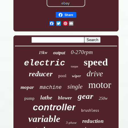
Share
Pinterest
0-270rpm
15kw
output
speed
electric
torque
drive
reducer
pool
wiper
motor
single
mopar
machine
gear
lathe
blower
pump
250w
controller
brushless
variable
reduction
3-phase