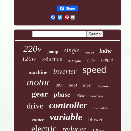
Share
Pinterest
220v
single
lathe
pump
torque
120w
reduction
output
250w
0-27rpm
speed
inverter
machine
motor
pool
wiper
380v
3-phase
gear
phase
15kw
brushless
controller
drive
reversible
variable
blower
router
electric
reducer
22kw