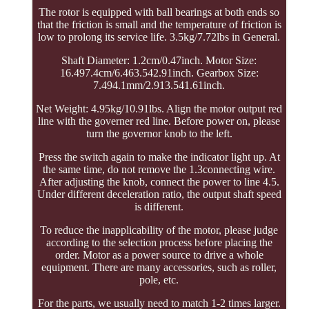
The rotor is equipped with ball bearings at both ends so
that the friction is small and the temperature of friction is
low to prolong its service life. 3.5kg/7.72lbs in General.
Shaft Diameter: 1.2cm/0.47inch. Motor Size:
16.497.4cm/6.463.542.91inch. Gearbox Size:
7.494.1mm/2.913.541.61inch.
Net Weight: 4.95kg/10.91lbs. Align the motor output red
line with the governer red line. Before power on, please
turn the governor knob to the left.
Press the switch again to make the indicator light up. At
the same time, do not remove the 1.3connecting wire.
After adjusting the knob, connect the power to line 4.5.
Under different deceleration ratio, the output shaft speed
is different.
To reduce the inapplicability of the motor, please judge
according to the selection process before placing the
order. Motor as a power source to drive a whole
equipment. There are many accessories, such as roller,
pole, etc.
For the parts, we usually need to match 1-2 times larger.