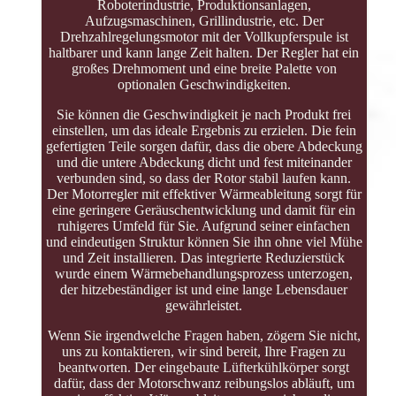
Roboterindustrie, Produktionsanlagen,
Aufzugsmaschinen, Grillindustrie, etc. Der
Drehzahlregelungsmotor mit der Vollkupferspule ist
haltbarer und kann lange Zeit halten. Der Regler hat ein
großes Drehmoment und eine breite Palette von
optionalen Geschwindigkeiten.
Sie können die Geschwindigkeit je nach Produkt frei
einstellen, um das ideale Ergebnis zu erzielen. Die fein
gefertigten Teile sorgen dafür, dass die obere Abdeckung
und die untere Abdeckung dicht und fest miteinander
verbunden sind, so dass der Rotor stabil laufen kann.
Der Motorregler mit effektiver Wärmeableitung sorgt für
eine geringere Geräuschentwicklung und damit für ein
ruhigeres Umfeld für Sie. Aufgrund seiner einfachen
und eindeutigen Struktur können Sie ihn ohne viel Mühe
und Zeit installieren. Das integrierte Reduzierstück
wurde einem Wärmebehandlungsprozess unterzogen,
der hitzebeständiger ist und eine lange Lebensdauer
gewährleistet.
Wenn Sie irgendwelche Fragen haben, zögern Sie nicht,
uns zu kontaktieren, wir sind bereit, Ihre Fragen zu
beantworten. Der eingebaute Lüfterkühlkörper sorgt
dafür, dass der Motorschwanz reibungslos abläuft, um