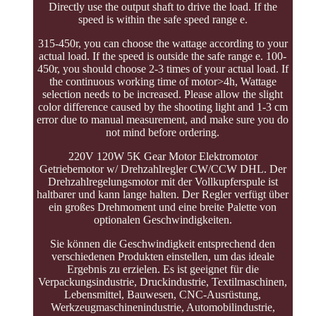
Directly use the output shaft to drive the load. If the
speed is within the safe speed range e.
315-450r, you can choose the wattage according to your
actual load. If the speed is outside the safe range e. 100-
450r, you should choose 2-3 times of your actual load. If
the continuous working time of motor>4h, Wattage
selection needs to be increased. Please allow the slight
color difference caused by the shooting light and 1-3 cm
error due to manual measurement, and make sure you do
not mind before ordering.
220V 120W 5K Gear Motor Elektromotor
Getriebemotor w/ Drehzahlregler CW/CCW DHL. Der
Drehzahlregelungsmotor mit der Vollkupferspule ist
haltbarer und kann lange halten. Der Regler verfügt über
ein großes Drehmoment und eine breite Palette von
optionalen Geschwindigkeiten.
Sie können die Geschwindigkeit entsprechend den
verschiedenen Produkten einstellen, um das ideale
Ergebnis zu erzielen. Es ist geeignet für die
Verpackungsindustrie, Druckindustrie, Textilmaschinen,
Lebensmittel, Bauwesen, CNC-Ausrüstung,
Werkzeugmaschinenindustrie, Automobilindustrie,