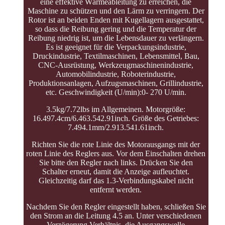
eine effektive Wärmeableitung zu erreichen, die
Maschine zu schützen und den Lärm zu verringern. Der
Rotor ist an beiden Enden mit Kugellagern ausgestattet,
so dass die Reibung gering und die Temperatur der
Reibung niedrig ist, um die Lebensdauer zu verlängern.
Es ist geeignet für die Verpackungsindustrie,
Druckindustrie, Textilmaschinen, Lebensmittel, Bau,
CNC-Ausrüstung, Werkzeugmaschinenindustrie,
Automobilindustrie, Roboterindustrie,
Produktionsanlagen, Aufzugsmaschinen, Grillindustrie,
etc. Geschwindigkeit (U/min):0- 270 U/min.
3.5kg/7.72lbs im Allgemeinen. Motorgröße:
16.497.4cm/6.463.542.91inch. Größe des Getriebes:
7.494.1mm/2.913.541.61inch.
Richten Sie die rote Linie des Motorausgangs mit der
roten Linie des Reglers aus. Vor dem Einschalten drehen
Sie bitte den Regler nach links. Drücken Sie den
Schalter erneut, damit die Anzeige aufleuchtet.
Gleichzeitig darf das 1.3-Verbindungskabel nicht
entfernt werden.
Nachdem Sie den Regler eingestellt haben, schließen Sie
den Strom an die Leitung 4.5 an. Unter verschiedenen
Verzögerung Verhältnis, die Ausgangswelle