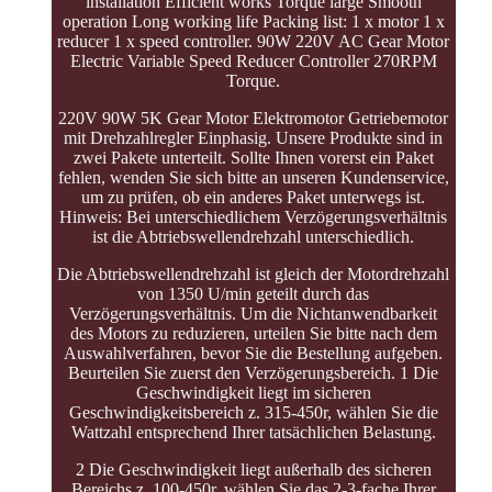
installation Efficient works Torque large Smooth
operation Long working life Packing list: 1 x motor 1 x
reducer 1 x speed controller. 90W 220V AC Gear Motor
Electric Variable Speed Reducer Controller 270RPM
Torque.
220V 90W 5K Gear Motor Elektromotor Getriebemotor
mit Drehzahlregler Einphasig. Unsere Produkte sind in
zwei Pakete unterteilt. Sollte Ihnen vorerst ein Paket
fehlen, wenden Sie sich bitte an unseren Kundenservice,
um zu prüfen, ob ein anderes Paket unterwegs ist.
Hinweis: Bei unterschiedlichem Verzögerungsverhältnis
ist die Abtriebswellendrehzahl unterschiedlich.
Die Abtriebswellendrehzahl ist gleich der Motordrehzahl
von 1350 U/min geteilt durch das
Verzögerungsverhältnis. Um die Nichtanwendbarkeit
des Motors zu reduzieren, urteilen Sie bitte nach dem
Auswahlverfahren, bevor Sie die Bestellung aufgeben.
Beurteilen Sie zuerst den Verzögerungsbereich. 1 Die
Geschwindigkeit liegt im sicheren
Geschwindigkeitsbereich z. 315-450r, wählen Sie die
Wattzahl entsprechend Ihrer tatsächlichen Belastung.
2 Die Geschwindigkeit liegt außerhalb des sicheren
Bereichs z. 100-450r, wählen Sie das 2-3-fache Ihrer