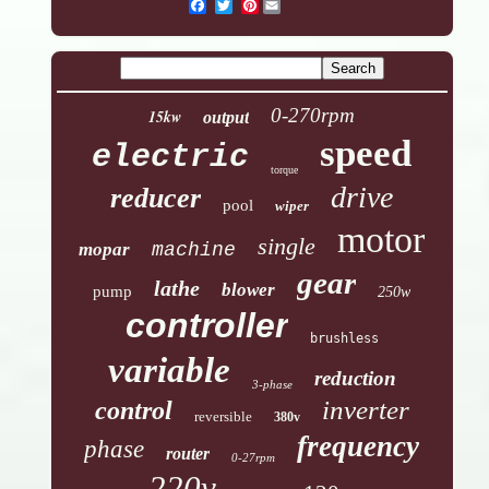
Pinterest
0-270rpm
15kw
output
speed
electric
torque
drive
reducer
pool
wiper
motor
single
mopar
machine
gear
lathe
blower
pump
250w
controller
brushless
variable
reduction
3-phase
inverter
control
reversible
380v
frequency
phase
router
0-27rpm
220v